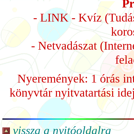
P
-
LINK - Kvíz (Tudá
koro
- Netvadászat (Inter
fel
Nyeremények: 1 órás int
könyvtár nyitvatartási ide
vissza a nyitóoldalra