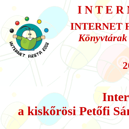
I N T E R 
INTERNET
F
Könyvtárak a
2
Inter
a kiskőrösi Petőfi 